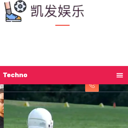
首页
知道
凯发娱乐
产品总览
云端资讯
立即致电!
公司服务
交流
凯发娱乐在线官网
18809406778