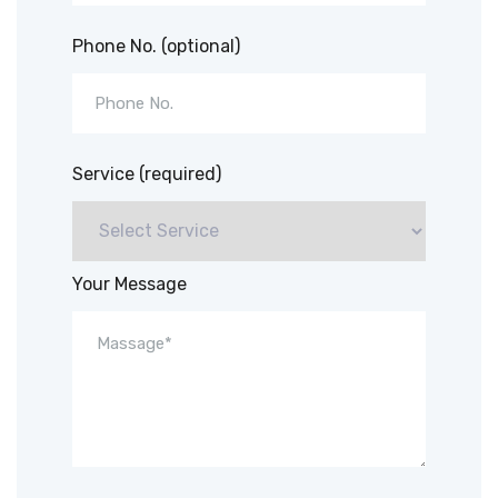
Phone No. (optional)
Service (required)
Your Message