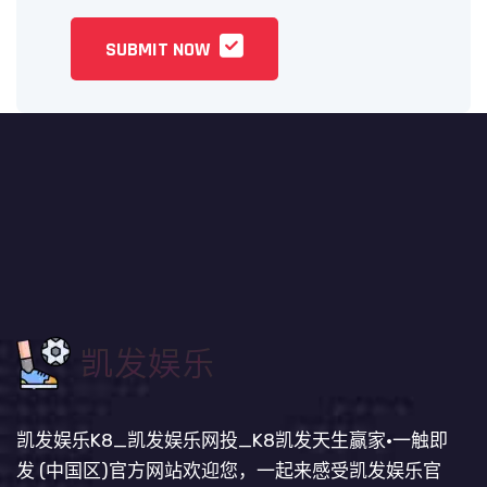
SUBMIT NOW
凯发娱乐K8_凯发娱乐网投_K8凯发天生赢家·一触即
发 (中国区)官方网站欢迎您，一起来感受凯发娱乐官